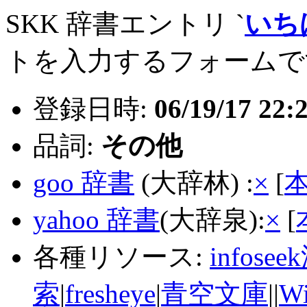
SKK 辞書エントリ `
いち
トを入力するフォームで
登録日時:
06/19/17 22:
品詞:
その他
goo 辞書
(大辞林) :
×
[
yahoo 辞書
(大辞泉):
×
[
各種リソース:
infose
索
|
fresheye
|
青空文庫
||
Wi