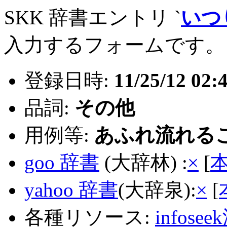
SKK 辞書エントリ `
いつ
入力するフォームです。
登録日時:
11/25/12 02:
品詞:
その他
用例等:
あふれ流れる
goo 辞書
(大辞林) :
×
[
yahoo 辞書
(大辞泉):
×
[
各種リソース:
infose