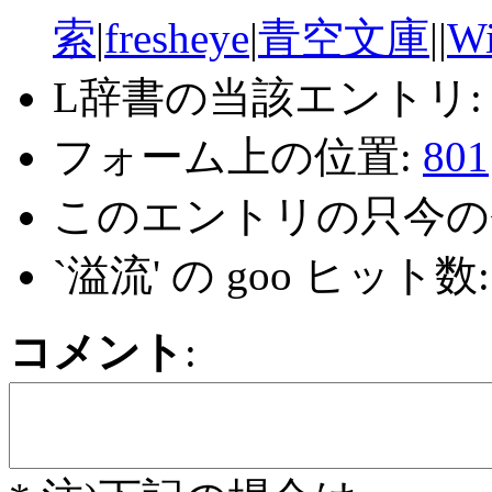
索
|
fresheye
|
青空文庫
||
Wi
L辞書の当該エントリ
フォーム上の位置:
801
このエントリの只今の
`溢流' の goo ヒット数
コメント
: