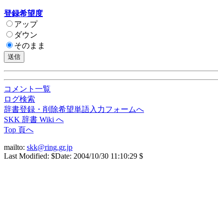
登録希望度
アップ
ダウン
そのまま
コメント一覧
ログ検索
辞書登録・削除希望単語入力フォームへ
SKK 辞書 Wiki へ
Top 頁へ
mailto:
skk@ring.gr.jp
Last Modified: $Date: 2004/10/30 11:10:29 $