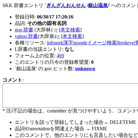
SKK 辞書エントリ `
ぎんざんおんせん
/
銀山温泉
/
' へのコメ
登録日時:
06/30/17 17:20:16
品詞:
その他の固有名詞
goo 辞書
(大辞林) :
×
[
本文検索
]
yahoo 辞書
(大辞泉):
×
[
本文検索
]
各種リソース:
infoseek漢字
|
googleイメージ検索
|
fresheye
|
L辞書の当該エントリ:
なし
フォーム上の位置:
469
このエントリの只今の登録希望度:
0
`銀山温泉' の goo ヒット数:
unknown
コメント
:
* 注)下記の場合は、committer が見つけやすいよう、
エントリを誤って登録してしまった場合→ DELETEME
品詞やannotationを間違えた場合 → FIXME
このコメントで、他のエントリにも言及したい場合など→