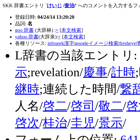
SKK 辞書エントリ `
けいじ
/
奎治
/
' へのコメントを入力する
登録日時:
04/24/14 13:20:20
品詞:
名
goo 辞書
(大辞林) :
×
[
本文検索
]
yahoo 辞書
(大辞泉):
×
[
本文検索
]
各種リソース:
infoseek漢字
|
googleイメージ検索
|
fresheye
|
L辞書の当該エントリ
示
;revelation/
慶事
/
計時
継時
;連続した時間/
繋
人名/
啓二
/
啓司
/
敬二
/
啓
啓次
/
桂治
/
圭児
/
景示
/
フォーム上の位置:
641