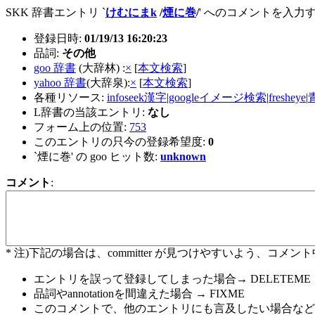
SKK 辞書エントリ `
けむにまk
/
煙に巻
/
' へのコメントを入力
登録日時:
01/19/13 16:20:23
品詞:
その他
goo 辞書
(大辞林) :
×
[
本文検索
]
yahoo 辞書
(大辞泉):
×
[
本文検索
]
各種リソース:
infoseek漢字
|
googleイメージ検索
|
fresheye
|
L辞書の当該エントリ:
なし
フォーム上の位置:
753
このエントリの只今の登録希望度:
0
`煙に巻' の goo ヒット数:
unknown
コメント
:
* 注)下記の場合は、committer が見つけやすいよう、
エントリを誤って登録してしまった場合→ DELETEME
品詞やannotationを間違えた場合 → FIXME
このコメントで、他のエントリにも言及したい場合など→