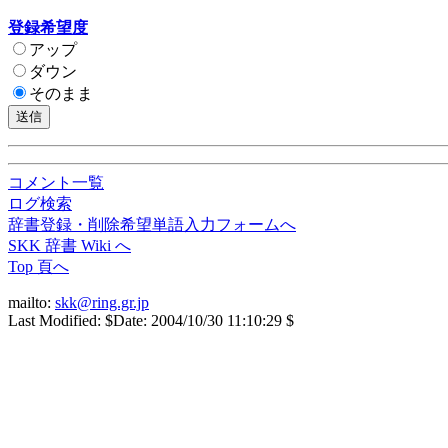
登録希望度
アップ
ダウン
そのまま
コメント一覧
ログ検索
辞書登録・削除希望単語入力フォームへ
SKK 辞書 Wiki へ
Top 頁へ
mailto:
skk@ring.gr.jp
Last Modified: $Date: 2004/10/30 11:10:29 $