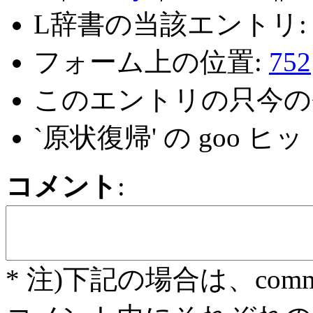
L辞書の当該エントリ
フォーム上の位置:
752
このエントリの只今の
`原状復帰' の goo ヒ
コメント
:
* 注)下記の場合は、com