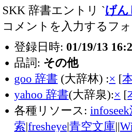
SKK 辞書エントリ `
げん
コメントを入力するフォ
登録日時:
01/19/13 16:
品詞:
その他
goo 辞書
(大辞林) :
×
[
yahoo 辞書
(大辞泉):
×
[
各種リソース:
infose
索
|
fresheye
|
青空文庫
||
Wi