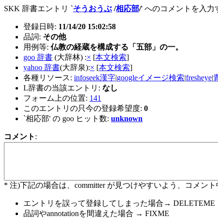
SKK 辞書エントリ `
そうおうぶ
/
相応部
/
' へのコメントを入
登録日時:
11/14/20 15:02:58
品詞:
その他
用例等:
仏教の経蔵を構成する「五部」の一。
goo 辞書
(大辞林) :
×
[
本文検索
]
yahoo 辞書
(大辞泉):
×
[
本文検索
]
各種リソース:
infoseek漢字
|
googleイメージ検索
|
fresheye
|
L辞書の当該エントリ:
なし
フォーム上の位置:
141
このエントリの只今の登録希望度:
0
`相応部' の goo ヒット数:
unknown
コメント
:
* 注)下記の場合は、committer が見つけやすいよう、
エントリを誤って登録してしまった場合→ DELETEME
品詞やannotationを間違えた場合 → FIXME