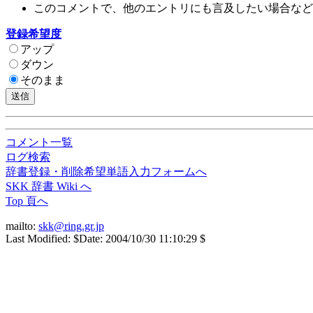
このコメントで、他のエントリにも言及したい場合など→
登録希望度
アップ
ダウン
そのまま
コメント一覧
ログ検索
辞書登録・削除希望単語入力フォームへ
SKK 辞書 Wiki へ
Top 頁へ
mailto:
skk@ring.gr.jp
Last Modified: $Date: 2004/10/30 11:10:29 $