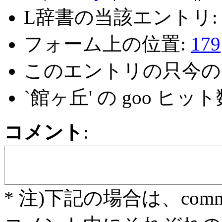
L辞書の当該エントリ
フォーム上の位置:
179
このエントリの只今の
`館ヶ丘' の goo ヒット
コメント
:
* 注)下記の場合は、com