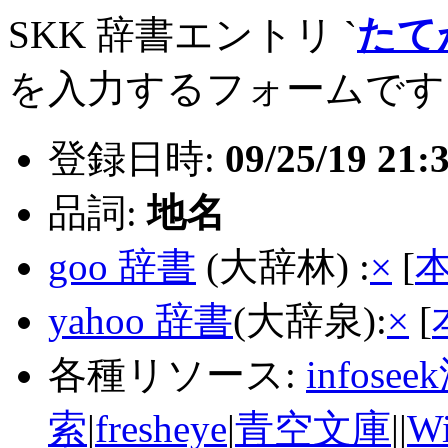
SKK 辞書エントリ `
たて
を入力するフォームです
登録日時:
09/25/19 21:
品詞:
地名
goo 辞書
(大辞林) :
×
[
yahoo 辞書
(大辞泉):
×
[
各種リソース:
infose
索
|
fresheye
|
青空文庫
||
Wi