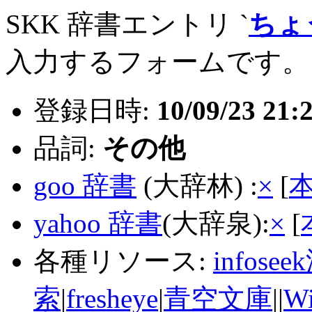
SKK 辞書エントリ `
ちょ
入力するフォームです。
登録日時:
10/09/23 21:
品詞:
その他
goo 辞書
(大辞林) :
×
[
yahoo 辞書
(大辞泉):
×
[
各種リソース:
infose
索
|
fresheye
|
青空文庫
||
Wi