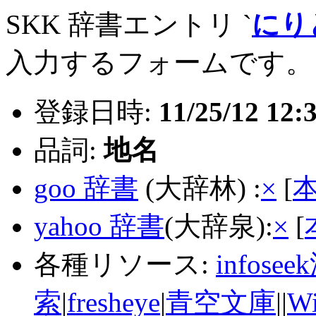
SKK 辞書エントリ `
にり
入力するフォームです。
登録日時:
11/25/12 12:
品詞:
地名
goo 辞書
(大辞林) :
×
[
yahoo 辞書
(大辞泉):
×
[
各種リソース:
infose
索
|
fresheye
|
青空文庫
||
Wi