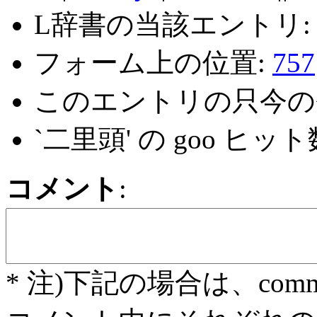
L辞書の当該エントリ
フォーム上の位置:
757
このエントリの只今の
`二里頭' の goo ヒット
コメント
:
* 注)下記の場合は、com