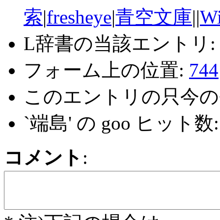
索
|
fresheye
|
青空文庫
||
Wi
L辞書の当該エントリ
フォーム上の位置:
744
このエントリの只今の
`端島' の goo ヒット数
コメント
: