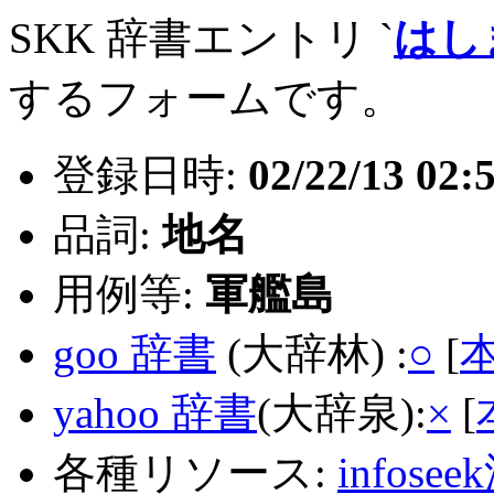
SKK 辞書エントリ `
はし
するフォームです。
登録日時:
02/22/13 02:
品詞:
地名
用例等:
軍艦島
goo 辞書
(大辞林) :
○
[
yahoo 辞書
(大辞泉):
×
[
各種リソース:
infose