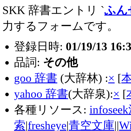
SKK 辞書エントリ `
ふん
力するフォームです。
登録日時:
01/19/13 16:
品詞:
その他
goo 辞書
(大辞林) :
×
[
yahoo 辞書
(大辞泉):
×
[
各種リソース:
infose
索
|
fresheye
|
青空文庫
||
Wi