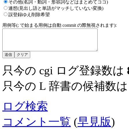
その他(名詞・動詞・形容詞などはまとめてココ)
連想(見出し語と単語がマッチしていない変換)
誤登録ゆえ削除希望
用例等(; で始まる用例は自動 commit の際無視されます):
只今の cgi ログ登録数は
只今の L 辞書の候補数
ログ検索
コメント一覧
(
早見版
)