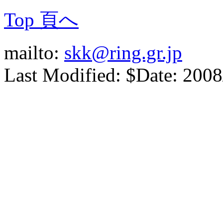
Top 頁へ
mailto:
skk@ring.gr.jp
Last Modified: $Date: 2008