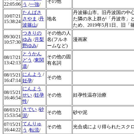
その他
22:05:06
う
/
一強
/
たんばさ
丹波篠山市。旧丹波国の中
10/07/21
さやま
/
丹
地名
た隣の氷上群が「丹波市」
15:38:24
波篠山
/
ため、2019年5月1日、旧
つきりの
その他の人
09/30/21
ゆみ
/
月梨
名(フルネ
漫画家
10:57:30
野ゆみ
/
ームなど)
とうかん
その他の固
08/17/21
どう
/
東関
13:42:13
有名詞
道
/
にんよう
/
08/15/21
その他
16:47:14
妊孕
/
にんよう
08/15/21
せい
/
妊孕
その他
妊孕性温存治療
16:46:54
性
/
さでい
/
砂
08/03/21
その他
砂や泥
15:53:54
泥
/
てんりゅ
07/15/21
その他
光合成により得られたスク
16:44:22
う
/
転流
/