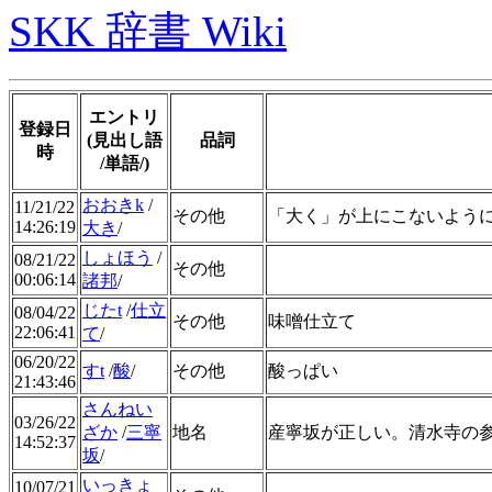
SKK 辞書 Wiki
エントリ
登録日
(見出し語
品詞
時
/単語/)
おおきk
/
11/21/22
その他
「大く」が上にこないよう
14:26:19
大き
/
しょほう
/
08/21/22
その他
00:06:14
諸邦
/
じたt
/
仕立
08/04/22
その他
味噌仕立て
22:06:41
て
/
06/20/22
すt
/
酸
/
その他
酸っぱい
21:43:46
さんねい
03/26/22
ざか
/
三寧
地名
産寧坂が正しい。清水寺の
14:52:37
坂
/
いっきょ
10/07/21