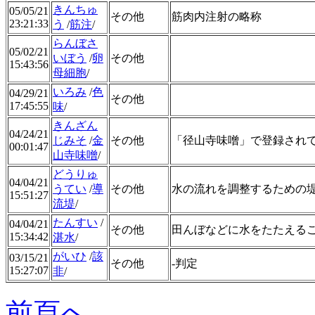
きんちゅ
05/05/21
その他
筋肉内注射の略称
23:21:33
う
/
筋注
/
らんぼさ
05/02/21
いぼう
/
卵
その他
15:43:56
母細胞
/
いろみ
/
色
04/29/21
その他
17:45:55
味
/
きんざん
04/24/21
じみそ
/
金
その他
「径山寺味噌」で登録され
00:01:47
山寺味噌
/
どうりゅ
04/04/21
うてい
/
導
その他
水の流れを調整するための
15:51:27
流堤
/
たんすい
/
04/04/21
その他
田んぼなどに水をたたえる
15:34:42
湛水
/
がいひ
/
該
03/15/21
その他
-判定
15:27:07
非
/
前頁へ