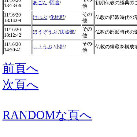
11/16/20
あごん
/
阿含
/
初期仏教の経典の
18:23:06
他
その
11/16/20
けじぶ
/
化地部
/
仏教の部派時代の
18:14:09
他
その
11/16/20
ほうぞうぶ
/
法蔵部
/
仏教の部派時代の
18:12:42
他
その
11/16/20
しょうぶ
/
小部
/
仏教の経蔵を構成
14:50:41
他
前頁へ
次頁へ
RANDOMな頁へ