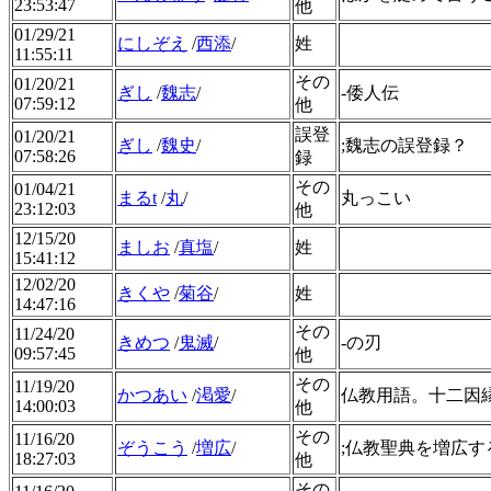
23:53:47
他
01/29/21
にしぞえ
/
西添
/
姓
11:55:11
その
01/20/21
ぎし
/
魏志
/
-倭人伝
07:59:12
他
誤登
01/20/21
ぎし
/
魏史
/
;魏志の誤登録？
07:58:26
録
その
01/04/21
まるt
/
丸
/
丸っこい
23:12:03
他
12/15/20
ましお
/
真塩
/
姓
15:41:12
12/02/20
きくや
/
菊谷
/
姓
14:47:16
その
11/24/20
きめつ
/
鬼滅
/
-の刃
09:57:45
他
その
11/19/20
かつあい
/
渇愛
/
仏教用語。十二因
14:00:03
他
その
11/16/20
ぞうこう
/
増広
/
;仏教聖典を増広す
18:27:03
他
その