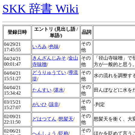
SKK 辞書 Wiki
エントリ (見出し語 /
登録日時
品詞
単語/)
その
04/29/21
いろみ
/
色味
/
17:45:55
他
きんざんじみそ
/
金山
その
「径山寺味噌」で
04/24/21
00:01:47
寺味噌
/
他
方が一般的と思う
どうりゅうてい
/
導流
その
04/04/21
水の流れを調整す
15:51:27
堤
/
他
その
04/04/21
たんすい
/
湛水
/
田んぼなどに水を
15:34:42
他
その
03/15/21
がいひ
/
該非
/
-判定
15:27:07
他
その
02/09/21
どはつてん
/
怒髪天
/
怒髪天を衝く、大
22:11:50
他
その
02/06/21
へんしょう
/
貶称
/
ほかを貶めて言う