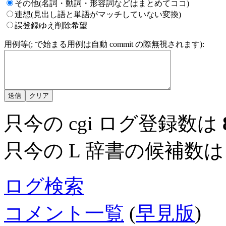
その他(名詞・動詞・形容詞などはまとめてココ)
連想(見出し語と単語がマッチしていない変換)
誤登録ゆえ削除希望
用例等(; で始まる用例は自動 commit の際無視されます):
只今の cgi ログ登録数は
只今の L 辞書の候補数
ログ検索
コメント一覧
(
早見版
)