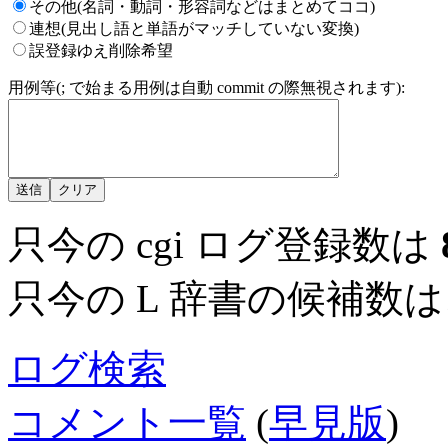
その他(名詞・動詞・形容詞などはまとめてココ)
連想(見出し語と単語がマッチしていない変換)
誤登録ゆえ削除希望
用例等(; で始まる用例は自動 commit の際無視されます):
只今の cgi ログ登録数は
只今の L 辞書の候補数
ログ検索
コメント一覧
(
早見版
)