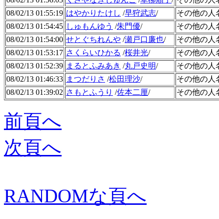
08/02/13 01:55:19
はやかりたけし
/
早狩武志
/
その他の人
08/02/13 01:54:45
しゅもんゆう
/
朱門優
/
その他の人
08/02/13 01:54:00
せとぐちれんや
/
瀬戸口廉也
/
その他の人
08/02/13 01:53:17
さくらいひかる
/
桜井光
/
その他の人
08/02/13 01:52:39
まるとふみあき
/
丸戸史明
/
その他の人
08/02/13 01:46:33
まつだりさ
/
松田理沙
/
その他の人
08/02/13 01:39:02
さもとふうり
/
佐本二厘
/
その他の人
前頁へ
次頁へ
RANDOMな頁へ