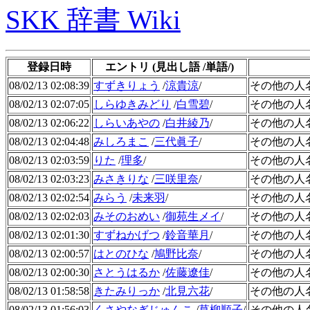
SKK 辞書 Wiki
登録日時
エントリ (見出し語 /単語/)
08/02/13 02:08:39
すずきりょう
/
涼貴涼
/
その他の人
08/02/13 02:07:05
しらゆきみどり
/
白雪碧
/
その他の人
08/02/13 02:06:22
しらいあやの
/
白井綾乃
/
その他の人
08/02/13 02:04:48
みしろまこ
/
三代眞子
/
その他の人
08/02/13 02:03:59
りた
/
理多
/
その他の人
08/02/13 02:03:23
みさきりな
/
三咲里奈
/
その他の人
08/02/13 02:02:54
みらう
/
未来羽
/
その他の人
08/02/13 02:02:03
みそのおめい
/
御苑生メイ
/
その他の人
08/02/13 02:01:30
すずねかげつ
/
鈴音華月
/
その他の人
08/02/13 02:00:57
はとのひな
/
鳩野比奈
/
その他の人
08/02/13 02:00:30
さとうはるか
/
佐藤遼佳
/
その他の人
08/02/13 01:58:58
きたみりっか
/
北見六花
/
その他の人
08/02/13 01:56:03
くさやなぎじゅんこ
/
草柳順子
/
その他の人