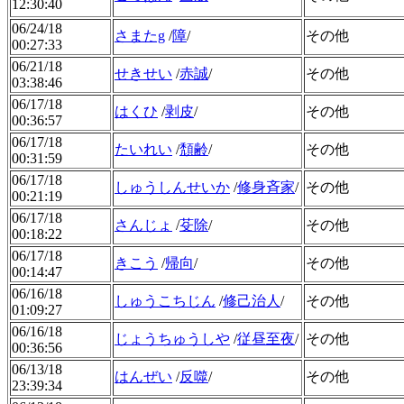
12:30:40
06/24/18
さまたg
/
障
/
その他
00:27:33
06/21/18
せきせい
/
赤誠
/
その他
03:38:46
06/17/18
はくひ
/
剥皮
/
その他
00:36:57
06/17/18
たいれい
/
頽齢
/
その他
00:31:59
06/17/18
しゅうしんせいか
/
修身斉家
/
その他
00:21:19
06/17/18
さんじょ
/
芟除
/
その他
00:18:22
06/17/18
きこう
/
帰向
/
その他
00:14:47
06/16/18
しゅうこちじん
/
修己治人
/
その他
01:09:27
06/16/18
じょうちゅうしや
/
従昼至夜
/
その他
00:36:56
06/13/18
はんぜい
/
反噬
/
その他
23:39:34