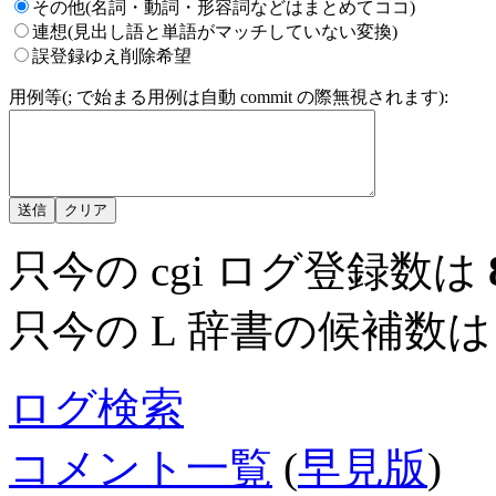
その他(名詞・動詞・形容詞などはまとめてココ)
連想(見出し語と単語がマッチしていない変換)
誤登録ゆえ削除希望
用例等(; で始まる用例は自動 commit の際無視されます):
只今の cgi ログ登録数は
只今の L 辞書の候補数
ログ検索
コメント一覧
(
早見版
)