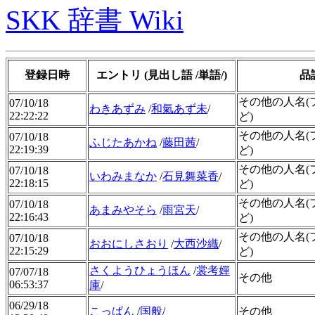
SKK 辞書 Wiki
登録日時
エントリ (見出し語 /単語/)
品
その他の人名(
07/10/18
わきあずみ
/
和氣あず未
/
22:22:22
ど)
その他の人名(
07/10/18
ふじたあかね
/
藤田茜
/
22:19:39
ど)
その他の人名(
07/10/18
いわみまなか
/
石見舞菜香
/
22:18:15
ど)
その他の人名(
07/10/18
あまみやそら
/
雨宮天
/
22:16:43
ど)
その他の人名(
07/10/18
おおにしさおり
/
大西沙織
/
22:15:29
ど)
さくようひょうほん
/
裳考嬋
07/07/18
その他
06:53:37
庫
/
06/29/18
こっぱん
/
国般
/
その他